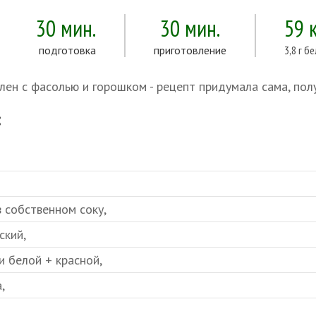
30 мин.
30 мин.
59 
подготовка
приготовление
3,8 г б
лен с фасолью и горошком - рецепт придумала сама, пол
:
 собственном соку,
ский,
и белой + красной,
,