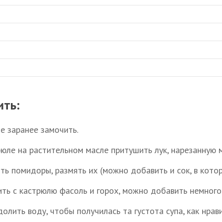
ить:
е заранее замочить.
рюле на растительном масле притушить лук, нарезанную 
ть помидоры, размять их (можно добавить и сок, в кото
ть с кастрюлю фасоль и горох, можно добавить немного
олить воду, чтобы получилась та густота супа, как нрав