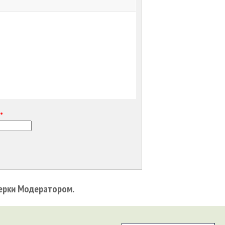
е
*
ерки Модератором.