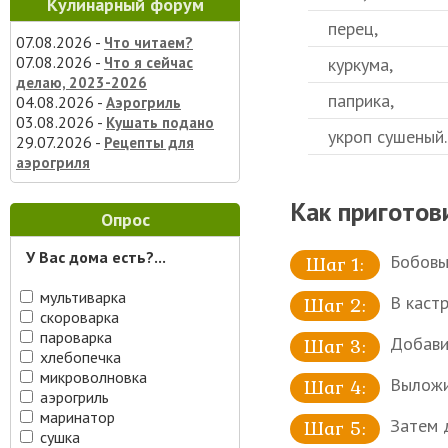
Кулинарный форум
перец,
07.08.2026 -
Что читаем?
07.08.2026 -
куркума,
Что я сейчас
делаю, 2023-2026
паприка,
04.08.2026 -
Аэрогриль
03.08.2026 -
Кушать подано
укроп сушеный.
29.07.2026 -
Рецепты для
аэрогриля
Как приготов
Опрос
У Вас дома есть?...
Бобовы
мультиварка
В каст
скороварка
пароварка
Добави
хлебопечка
микроволновка
Выложи
аэрогриль
маринатор
Затем д
сушка