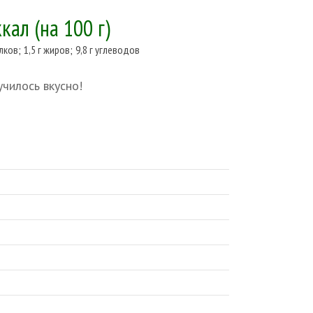
ккал
(на 100 г)
елков
;
1,5 г жиров
;
9,8 г углеводов
училось вкусно!