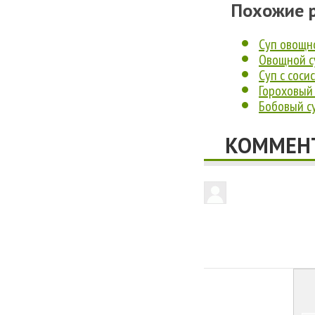
Похожие 
Суп овощн
Овощной с
Суп с соси
Гороховый
Бобовый с
КОММЕНТ