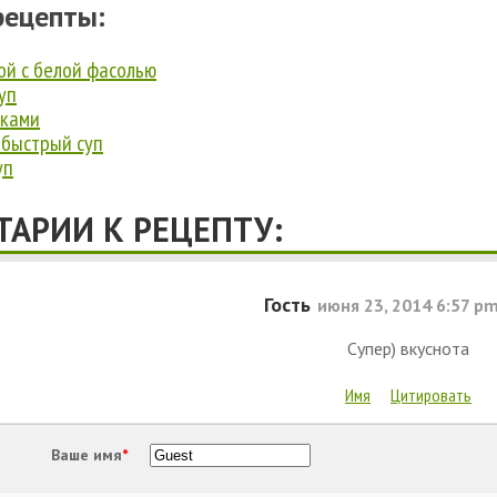
рецепты:
ой с белой фасолью
уп
сками
 быстрый суп
уп
АРИИ К РЕЦЕПТУ:
Гость
июня 23, 2014 6:57 p
Супер) вкуснота
Имя
Цитировать
Ваше имя
*