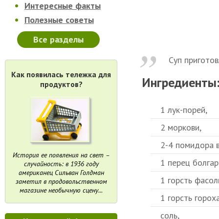
Интересные факты
Полезные советы
Все разделы
Суп приготов
Как появилась тележка для
Ингредиенты
продуктов?
1 лук-порей,
2 моркови,
2-4 помидора в
История ее появления на свет –
1 перец болгар
случайность: в 1936 году
американец Сильван Голдман
1 горсть фасол
заметил в продовольственном
магазине необычную сцену...
1 горсть гороха
соль,