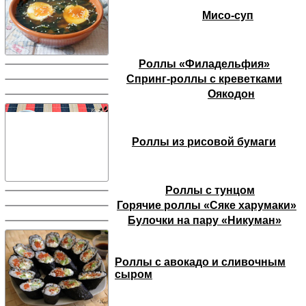
Мисо-суп
Роллы «Филадельфия»
Спринг-роллы с креветками
Оякодон
Роллы из рисовой бумаги
Роллы с тунцом
Горячие роллы «Сяке харумаки»
Булочки на пару «Никуман»
Роллы с авокадо и сливочным
сыром